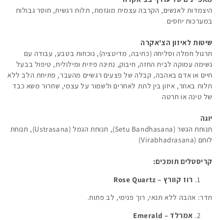
היצמדות לאנשים, הקרבה עצמית מוגזמת, תלות רגשית, חוסר גבולות
במערכות יחסים
שיטות לאיזון הצ'אקרה
תרגול חמלה וסליחה (כתיבה, מדיטציה), נוכחות בטבע, עבודה עם
נשימה עמוקה לבית החזה, חיבוק, נתינה פיזית ומילולית, טיפול בבעל
חיים או אדם באהבה, קבלה של פצעים רגשיים מהעבר, פתיחת הלב ללא
תלות באחר, איזון בין לתת לאחרים ולשמור על עצמי, שחרור משא כבד
של טינה או חרטה
יוגה
תנוחת הגשר (Setu Bandhasana), תנוחת הגמל (Ustrasana), תנוחת
לוחם (Virabhadrasana
)
קריסטלים תומכים:
רוז קוורץ –
Rose Quartz
תדר: אהבה ללא תנאי, רוך פנימי, לב פתוח.
אמרלד –
Emerald