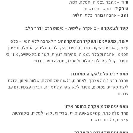
ורוד
– אהבה עצמית, חמלה, רכות
טורקיז
– תקשורת רגשית
זהב
– אהבה גבוהה ובלתי תלויה
קשר לצ'אקרה
– צ'אקרה שלישית – מימוש הרצון דרך הלב
ייעוד, מאפיינים ותפקיד הצ'אקרה
חיבור לאהבה ללא תנאי – כלפי
עצמך, אחרים והיקום. מרכז הנתינה, הקבלה, הסליחה, החמלה והאיזון
הפנימי. אהבה וקבלה עצמית, פתיחות רגשית, קשרים בינאישיים, איזון בין
נתינה וקבלה, יכולת לסלוח ולשחרר, חמלה וחיבור רגשי
מאפייינים של צ'אקרה מאוזנת
אהבה הרמונית לעצמך ולאחרים, רגשות של חמלה, שלווה ואיזון, יכולת
ליצור קשרים עמוקים, נתינה ללא ציפייה לתמורה, קבלה עצמית גם עם
פגמים
מאפיינים של צ'אקרה בחוסר איזון
פחד מלהיפתח, קשיים באינטימיות, בדידות, קושי לסלוח, ביקורתיות
עצמית, סגירות רגשית
מאפיינים של עודף בצ'אקרה