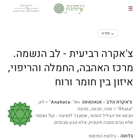
דלג
ברוכים הבאים
☰
לתוכן
050-3455507
לשאלות אני כאן
הזמנה מינימלית באתר 250 ₪
→ חזרה
צ'אקרה רביעית - לב הנשמה.
מרכז האהבה, החמלה והריפוי,
איזון בין חומר ורוח
צ'אקרת הלב – אנאהאטה
Anahata
-
"An" = לא,
"Āhata" = מכה, חבטה, פגיעה
מבטא את הצליל הטהור, שמעבר לפגיעה – קול נשמתי
שלא נגרם ממכה חיצונית, אלא נובע מבפנים.
בלוטה
– בלוטת התימוס