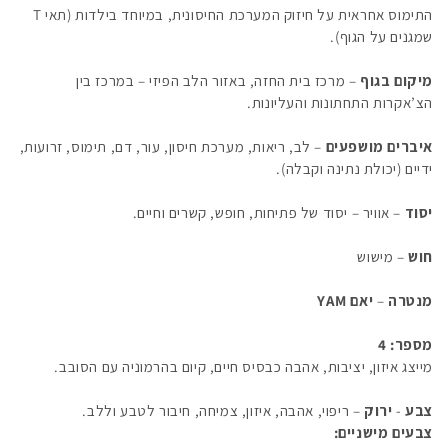
התימוס אחראית על חיזוק המערכת החיסונית, במיוחד בילדות (תאי T
שמגנים על הגוף).
מיקום בגוף
– מרכז בית החזה, באזור הלב הפיזי – במרכז בין
הצ’אקרות התחתונות והעליונות.
איברים מושפעים
– לב, ריאות, מערכת חיסון, עור, דם, תימוס, זרועות,
ידיים (יכולת נתינה וקבלה).
יסוד
– אוויר – יסוד של פתיחות, חופש, קשרים וחיים.
חוש
– מישוש
מנטרה
–
יאם
YAM
מספר: 4
מייצג איזון, יציבות, אהבה כבסיס חיים, קיום בהרמוניה עם הסובב.
צבע
-
ירוק
– ריפוי, אהבה, איזון, צמיחה, חיבור לטבע וללב.
צבעים מישניים: