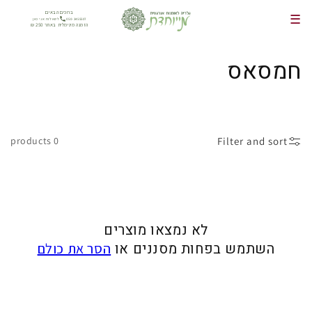
דלג
ברוכים הבאים
☰
לתוכן
050-3455507
לשאלות אני כאן
הזמנה מינימלית באתר 250 ₪
חמסאס
גְ
בִ
יָ
Filter and sort
0 products
ה
:
לא נמצאו מוצרים
השתמש בפחות מסננים או
הסר את כולם